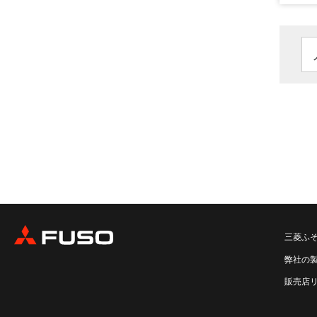
三菱ふ
弊社の
販売店