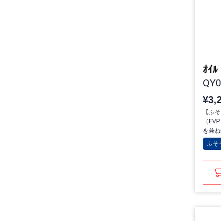
ｵｲﾙ
QY0
¥3,
【ふそ
（FV
を兼ね
ふそ