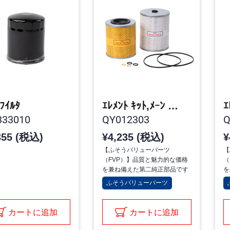
 ﾌｲﾙﾀ
ｴﾚﾒﾝﾄ ｷｯﾄ,ﾒｰﾝ & ﾊﾞｲﾊﾟｽ ｵｲﾙ ﾌｨﾙﾀ
33010
QY012303
Q
355 (税込)
¥4,235 (税込)
¥
【ふそうバリューパーツ
【
（FVP）】品質と魅力的な価格
（
を兼ね備えた第二純正部品です
を
ふそうバリューパーツ
カートに追加
カートに追加