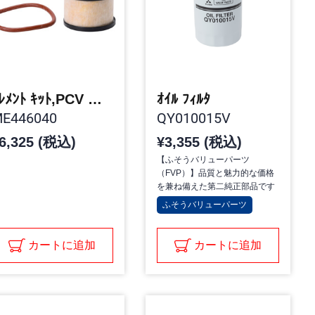
ｴﾚﾒﾝﾄ ｷｯﾄ,PCV ﾊﾞﾙﾌﾞ
ｵｲﾙ ﾌｨﾙﾀ
E446040
QY010015V
6,325 (税込)
¥3,355 (税込)
【ふそうバリューパーツ
（FVP）】品質と魅力的な価格
を兼ね備えた第二純正部品です
ふそうバリューパーツ
カートに追加
カートに追加