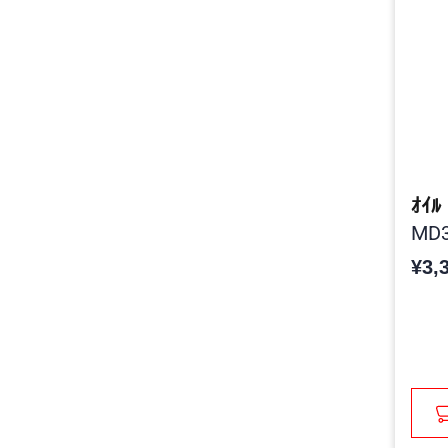
ｵｲﾙ
MD3
¥3,