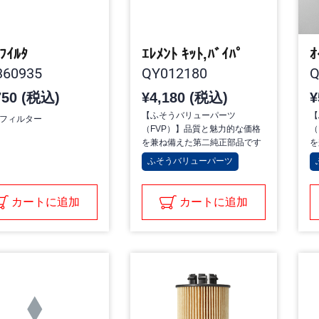
 ﾌｲﾙﾀ
ｴﾚﾒﾝﾄ ｷｯﾄ,ﾊﾞｲﾊﾟ
ｵ
60935
QY012180
Q
750 (税込)
¥4,180 (税込)
¥
【ふそうバリューパーツ
【
フィルター
（FVP）】品質と魅力的な価格
（
を兼ね備えた第二純正部品です
を
ふそうバリューパーツ
カートに追加
カートに追加