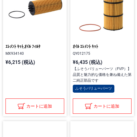
ｴﾚﾒﾝﾄ ｷｯﾄ,ｵｲﾙ ﾌｨﾙﾀ
ｵｲﾙ ｴﾚﾒﾝﾄ ｷｯﾄ
MX934140
QY012175
¥6,215 (税込)
¥6,435 (税込)
【ふそうバリューパーツ（FVP）】
品質と魅力的な価格を兼ね備えた第
二純正部品です
ふそうバリューパーツ
カートに追加
カートに追加