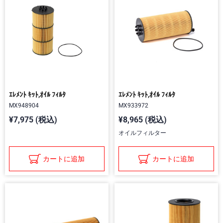
ｴﾚﾒﾝﾄ ｷｯﾄ,ｵｲﾙ ﾌｨﾙﾀ
ｴﾚﾒﾝﾄ ｷｯﾄ,ｵｲﾙ ﾌｨﾙﾀ
MX948904
MX933972
¥7,975 (税込)
¥8,965 (税込)
オイルフィルター
カートに追加
カートに追加