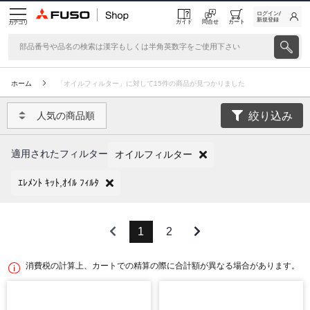
ログイン/
新規登録
ガイド
問合せ
カート
カテゴリ
ホーム
「オイルフィルター」に対して15件の商品が見つかりました
絞り込み
人気の商品順
適用されたフィルター
オイルフィルター
ｴﾚﾒﾝﾄ ｷｯﾄ,ｵｲﾙ ﾌｨﾙﾀ
1
2
消費税の計算上、カートでの精算の際に合計額が異なる場合があります。