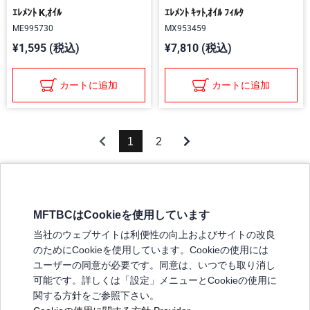
ｴﾚﾒﾝﾄ K,ｵｲﾙ
ｴﾚﾒﾝﾄ ｷｯﾄ,ｵｲﾙ ﾌｨﾙﾀ
ME995730
MX953459
¥1,595 (税込)
¥7,810 (税込)
カートに追加
カートに追加
1
2
MFTBCはCookieを使用しています
三菱ふそうホームページ
当社のウェブサイトは利便性の向上およびサイトの改良
弊社の製品について
のためにCookieを使用しています。Cookieの使用には
販売店リスト
ユーザーの同意が必要です。同意は、いつでも取り消し
登録
可能です。詳しくは「設定」メニューとCookieの使用に
関する方針をご参照下さい。
よくある質問 / お問い合わせ