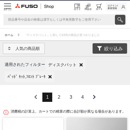
ログイン/
新規登録
ガイド
問合せ
カート
カテゴリ
ホーム
「ディスクパット」に対して43件の商品が見つかりました
絞り込み
人気の商品順
適用されたフィルター
ディスクパット
ﾊﾟｯﾄﾞ ｷｯﾄ,ﾌﾛﾝﾄ ﾌﾞﾚｰｷ
1
2
3
4
消費税の計算上、カートでの精算の際に合計額が異なる場合があります。