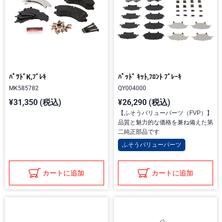
ﾊﾟﾂﾄﾞK,ﾌﾞﾚｷ
ﾊﾟｯﾄﾞ ｷｯﾄ,ﾌﾛﾝﾄ ﾌﾞﾚｰｷ
MK585782
QY004000
¥31,350 (税込)
¥26,290 (税込)
【ふそうバリューパーツ（FVP）】
品質と魅力的な価格を兼ね備えた第
二純正部品です
ふそうバリューパーツ
カートに追加
カートに追加