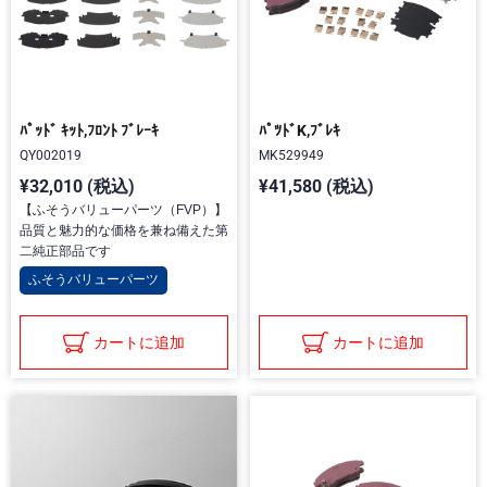
ﾊﾟｯﾄﾞ ｷｯﾄ,ﾌﾛﾝﾄ ﾌﾞﾚｰｷ
ﾊﾟﾂﾄﾞK,ﾌﾞﾚｷ
QY002019
MK529949
¥32,010 (税込)
¥41,580 (税込)
【ふそうバリューパーツ（FVP）】
品質と魅力的な価格を兼ね備えた第
二純正部品です
ふそうバリューパーツ
カートに追加
カートに追加