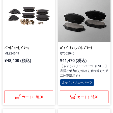
ﾊﾟｯﾄﾞ ｷｯﾄ,ﾌﾞﾚｰｷ
ﾊﾟｯﾄﾞ ｷｯﾄ,ﾌﾛﾝﾄ ﾌﾞﾚｰｷ
ML224649
QY002040
¥48,400 (税込)
¥41,470 (税込)
【ふそうバリューパーツ（FVP）】
品質と魅力的な価格を兼ね備えた第
二純正部品です
ふそうバリューパーツ
カートに追加
カートに追加