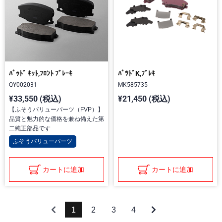
ﾊﾟｯﾄﾞ ｷｯﾄ,ﾌﾛﾝﾄ ﾌﾞﾚｰｷ
ﾊﾟﾂﾄﾞK,ﾌﾞﾚｷ
QY002031
MK585735
¥33,550 (税込)
¥21,450 (税込)
【ふそうバリューパーツ（FVP）】
品質と魅力的な価格を兼ね備えた第
二純正部品です
ふそうバリューパーツ
カートに追加
カートに追加
1
2
3
4