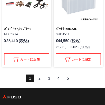
ﾊﾟｯﾄﾞ ｷｯﾄ,ﾘﾔ ﾌﾞﾚｰｷ
ﾊﾞｯﾃﾘ-65D23L
ML261274
QZ034501
¥36,410 (税込)
¥44,550 (税込)
バッテリー65D23L, 汎用品
カートに追加
カートに追加
1
2
3
4
5