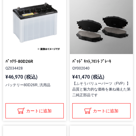
ﾊﾞｯﾃﾘ-80D26R
ﾊﾟｯﾄﾞ ｷｯﾄ,ﾌﾛﾝﾄ ﾌﾞﾚｰｷ
QZ034428
QY002040
¥46,970 (税込)
¥41,470 (税込)
【ふそうバリューパーツ（FVP）】
バッテリー80D26R, 汎用品
品質と魅力的な価格を兼ね備えた第
二純正部品です
カートに追加
カートに追加