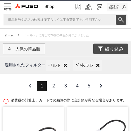
ログイン/
新規登録
ガイド
問合せ
カート
カテゴリ
ホーム
「ベルト」に対して76件の商品が見つかりました
絞り込み
人気の商品順
適用されたフィルター
ベルト
ﾍﾞﾙﾄ,ｴｱｺﾝ
1
2
3
4
5
消費税の計算上、カートでの精算の際に合計額が異なる場合があります。