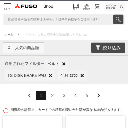
ログイン/
新規登録
ガイド
問合せ
カート
カテゴリ
ホーム
「ベルト」に対して83件の商品が見つかりました
絞り込み
人気の商品順
適用されたフィルター
ベルト
TS DISK BRAKE PAD
ﾍﾞﾙﾄ,ｴｱｺﾝ
1
2
3
4
5
消費税の計算上、カートでの精算の際に合計額が異なる場合があります。