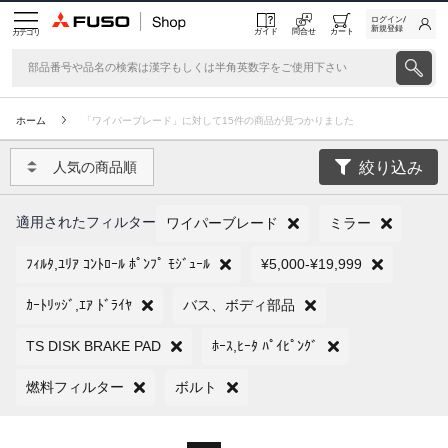
ログイン/
新規登録
ガイド
問合せ
カート
カテゴリ
ホーム
「ワイパーブレード」に対して15件の商品が見つかりました
絞り込み
人気の商品順
適用されたフィルター
ワイパーブレード
ミラー
ﾌｨﾙﾀ,ﾕﾘｱ ｺﾝﾄﾛｰﾙ ﾎﾟﾝﾌﾟ ﾓｼﾞｭｰﾙ
¥5,000-¥19,999
ｶｰﾄﾘｯｼﾞ,ｴｱ ﾄﾞﾗｲﾔ
バス、ボディ部品
TS DISK BRAKE PAD
ﾎｰｽ,ﾋｰﾀ ﾊﾟｲﾋﾟﾝｸﾞ
燃料フィルター
ボルト