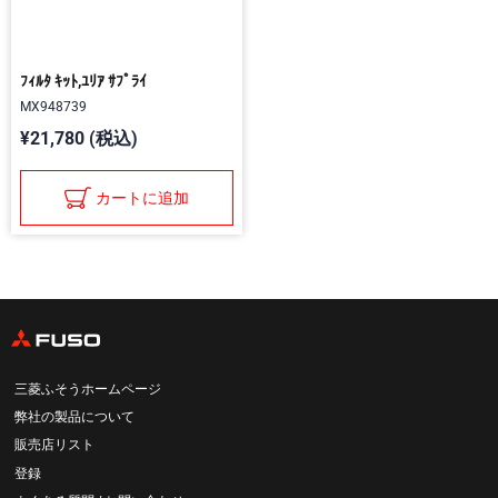
ﾌｨﾙﾀ ｷｯﾄ,ﾕﾘｱ ｻﾌﾟﾗｲ
MX948739
¥21,780 (税込)
カートに追加
三菱ふそうホームページ
弊社の製品について
販売店リスト
登録