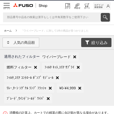
ログイン/
新規登録
ガイド
問合せ
カート
カテゴリ
ホーム
「ワイパーブレード」に対して1件の商品が見つかりました
絞り込み
人気の商品順
適用されたフィルター
ワイパーブレード
燃料フィルター
ﾌｨﾙﾀ ｷｯﾄ,ﾕﾘｱ ｻﾌﾟﾗｲ
ﾌｨﾙﾀ,ﾕﾘｱ ｺﾝﾄﾛｰﾙ ﾎﾟﾝﾌﾟ ﾓｼﾞｭｰﾙ
ﾘﾚｰ,ﾀｰﾝ ｼｸﾞﾅﾙ ﾗﾝﾌﾟ ﾌﾗｯｼｬ
¥0-¥4,999
ﾌﾞﾚｰﾄﾞ,ｳｲﾝﾄﾞｼｰﾙﾄﾞ ﾜｲﾊﾟ
消費税の計算上、カートでの精算の際に合計額が異なる場合があります。