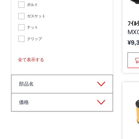
ボルト
ガスケット
ﾌｲﾙ
ナット
MX0
クリップ
¥9,
全て表示する
部品名
価格