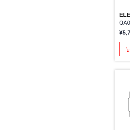
ELE
QA0
¥5,