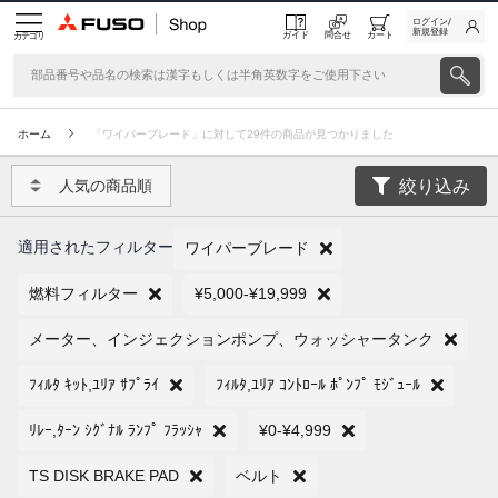
ログイン/
新規登録
ガイド
問合せ
カート
カテゴリ
ホーム
「ワイパーブレード」に対して29件の商品が見つかりました
絞り込み
人気の商品順
適用されたフィルター
ワイパーブレード
燃料フィルター
¥5,000-¥19,999
メーター、インジェクションポンプ、ウォッシャータンク
ﾌｨﾙﾀ ｷｯﾄ,ﾕﾘｱ ｻﾌﾟﾗｲ
ﾌｨﾙﾀ,ﾕﾘｱ ｺﾝﾄﾛｰﾙ ﾎﾟﾝﾌﾟ ﾓｼﾞｭｰﾙ
ﾘﾚｰ,ﾀｰﾝ ｼｸﾞﾅﾙ ﾗﾝﾌﾟ ﾌﾗｯｼｬ
¥0-¥4,999
TS DISK BRAKE PAD
ベルト