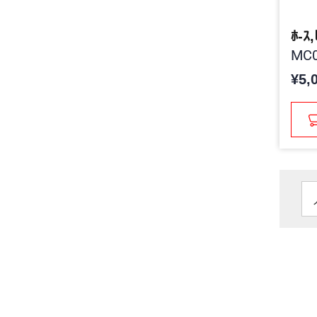
ﾎ-ｽ
MC0
¥5,