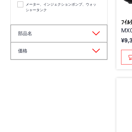
メーター、インジェクションポンプ、ウォッ
シャータンク
ﾌｲﾙ
MX0
部品名
¥9,
価格