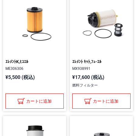
ｴﾚﾒﾝﾄK,ﾋﾕｴﾙ
ｴﾚﾒﾝﾄ ｷｯﾄ,ﾌｭ-ｴﾙ
ME306306
MX938991
¥5,500 (税込)
¥17,600 (税込)
燃料フィルター
カートに追加
カートに追加