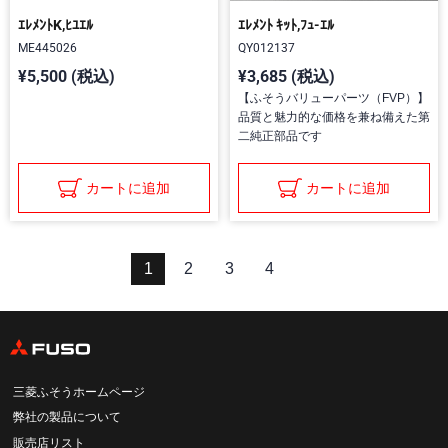
ｴﾚﾒﾝﾄK,ﾋﾕｴﾙ
ｴﾚﾒﾝﾄ ｷｯﾄ,ﾌｭ-ｴﾙ
ME445026
QY012137
¥5,500 (税込)
¥3,685 (税込)
【ふそうバリューパーツ（FVP）】
品質と魅力的な価格を兼ね備えた第
二純正部品です
カートに追加
カートに追加
1
2
3
4
三菱ふそうホームページ
弊社の製品について
販売店リスト