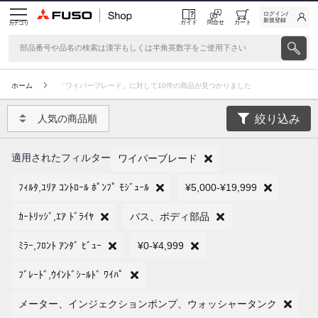
ログイン/
新規登録
ガイド
問合せ
カート
カテゴリ
ホーム
「ワイパーブレード」に対して10件の商品が見つかりました
絞り込み
人気の商品順
適用されたフィルター
ワイパーブレード
ﾌｨﾙﾀ,ﾕﾘｱ ｺﾝﾄﾛｰﾙ ﾎﾟﾝﾌﾟ ﾓｼﾞｭｰﾙ
¥5,000-¥19,999
ｶｰﾄﾘｯｼﾞ,ｴｱ ﾄﾞﾗｲﾔ
バス、ボディ部品
ﾐﾗｰ,ﾌﾛﾝﾄ ｱﾝﾀﾞ ﾋﾞｭｰ
¥0-¥4,999
ﾌﾞﾚｰﾄﾞ,ｳｲﾝﾄﾞｼｰﾙﾄﾞ ﾜｲﾊﾟ
メーター、インジェクションポンプ、ウォッシャータンク