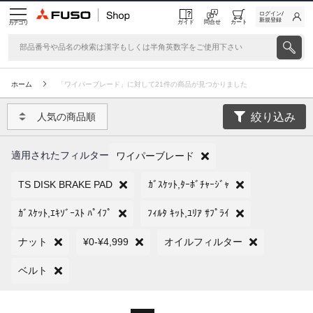
ログイン/
新規登録
ガイド
問合せ
カート
カテゴリ
ホーム
「ワイパーブレード」に対して21件の商品が見つかりました
絞り込み
人気の商品順
適用されたフィルター
ワイパーブレード
TS DISK BRAKE PAD
ｶﾞｽｹｯﾄ,ﾀｰﾎﾞﾁｬｰｼﾞｬ
ｶﾞｽｹｯﾄ,ｴｷｿﾞｰｽﾄ ﾊﾟｲﾌﾟ
ﾌｨﾙﾀ ｷｯﾄ,ﾕﾘｱ ｻﾌﾟﾗｲ
ナット
¥0-¥4,999
オイルフィルター
ベルト