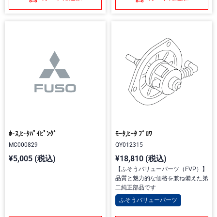
ﾎ-ｽ,ﾋ-ﾀﾊﾟｲﾋﾟﾝｸﾞ
ﾓｰﾀ,ﾋｰﾀ ﾌﾞﾛﾜ
MC000829
QY012315
¥5,005 (税込)
¥18,810 (税込)
【ふそうバリューパーツ（FVP）】
品質と魅力的な価格を兼ね備えた第
二純正部品です
ふそうバリューパーツ