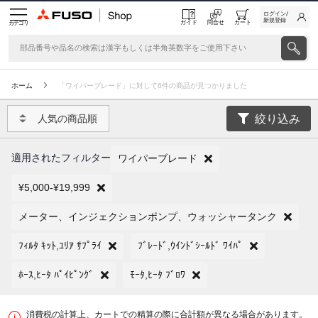
ログイン/
新規登録
ガイド
問合せ
カート
カテゴリ
ホーム
「ワイパーブレード」に対して6件の商品が見つかりました
絞り込み
人気の商品順
適用されたフィルター
ワイパーブレード
¥5,000-¥19,999
メーター、インジェクションポンプ、ウォッシャータンク
ﾌｨﾙﾀ ｷｯﾄ,ﾕﾘｱ ｻﾌﾟﾗｲ
ﾌﾞﾚｰﾄﾞ,ｳｲﾝﾄﾞｼｰﾙﾄﾞ ﾜｲﾊﾟ
ﾎｰｽ,ﾋｰﾀ ﾊﾟｲﾋﾟﾝｸﾞ
ﾓｰﾀ,ﾋｰﾀ ﾌﾞﾛﾜ
消費税の計算上、カートでの精算の際に合計額が異なる場合があります。