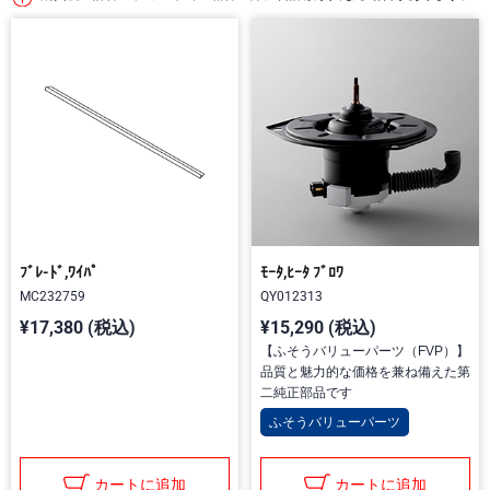
ﾌﾞﾚ-ﾄﾞ,ﾜｲﾊﾟ
ﾓｰﾀ,ﾋｰﾀ ﾌﾞﾛﾜ
MC232759
QY012313
¥17,380 (税込)
¥15,290 (税込)
【ふそうバリューパーツ（FVP）】
品質と魅力的な価格を兼ね備えた第
二純正部品です
ふそうバリューパーツ
カートに追加
カートに追加