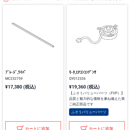
ﾌﾞﾚ-ﾄﾞ,ﾜｲﾊﾟ
ﾓ-ﾀ,ｴｱｺﾝｺﾝﾃﾞﾝｻ
MC232759
QY012326
¥17,380 (税込)
¥19,360 (税込)
【ふそうバリューパーツ（FVP）】
品質と魅力的な価格を兼ね備えた第
二純正部品です
ふそうバリューパーツ
カートに追加
カートに追加