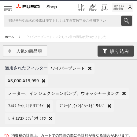
ログイン/
新規登録
ガイド
問合せ
カート
カテゴリ
ホーム
「ワイパーブレード」に対して2件の商品が見つかりました
絞り込み
人気の商品順
適用されたフィルター
ワイパーブレード
¥5,000-¥19,999
メーター、インジェクションポンプ、ウォッシャータンク
ﾌｨﾙﾀ ｷｯﾄ,ﾕﾘｱ ｻﾌﾟﾗｲ
ﾌﾞﾚｰﾄﾞ,ｳｲﾝﾄﾞｼｰﾙﾄﾞ ﾜｲﾊﾟ
ﾓｰﾀ,ｴｱｺﾝ ｺﾝﾃﾞﾝｻ ﾌｧﾝ
消費税の計算上、カートでの精算の際に合計額が異なる場合があります。