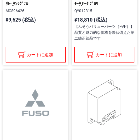
ﾘﾚ-,ﾀﾝｼｸﾞﾅﾙ
ﾓｰﾀ,ﾋｰﾀ ﾌﾞﾛﾜ
MC896426
QY012315
¥9,625 (税込)
¥18,810 (税込)
【ふそうバリューパーツ（FVP）】
品質と魅力的な価格を兼ね備えた第
二純正部品です
カートに追加
カートに追加