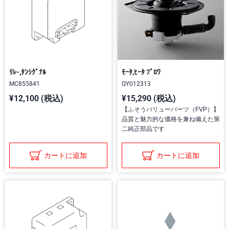
ﾘﾚ-,ﾀﾝｼｸﾞﾅﾙ
ﾓｰﾀ,ﾋｰﾀ ﾌﾞﾛﾜ
MC855841
QY012313
¥12,100 (税込)
¥15,290 (税込)
【ふそうバリューパーツ（FVP）】
品質と魅力的な価格を兼ね備えた第
二純正部品です
カートに追加
カートに追加