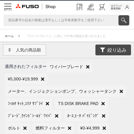
ログイン/
新規登録
ガイド
問合せ
カート
カテゴリ
ホーム
「ワイパーブレード」に対して47件の商品が見つかりました
絞り込み
人気の商品順
適用されたフィルター
ワイパーブレード
¥5,000-¥19,999
メーター、インジェクションポンプ、ウォッシャータンク
ﾌｨﾙﾀ ｷｯﾄ,ﾕﾘｱ ｻﾌﾟﾗｲ
TS DISK BRAKE PAD
ﾌﾞﾚｰﾄﾞ,ｳｲﾝﾄﾞｼｰﾙﾄﾞ ﾜｲﾊﾟ
ﾎｰｽ,ﾋｰﾀ ﾊﾟｲﾋﾟﾝｸﾞ
ボルト
燃料フィルター
¥0-¥4,999