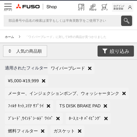
ログイン/
新規登録
ガイド
問合せ
カート
カテゴリ
ホーム
「ワイパーブレード」に対して9件の商品が見つかりました
絞り込み
人気の商品順
適用されたフィルター
ワイパーブレード
¥5,000-¥19,999
メーター、インジェクションポンプ、ウォッシャータンク
ﾌｨﾙﾀ ｷｯﾄ,ﾕﾘｱ ｻﾌﾟﾗｲ
TS DISK BRAKE PAD
ﾌﾞﾚｰﾄﾞ,ｳｲﾝﾄﾞｼｰﾙﾄﾞ ﾜｲﾊﾟ
ﾎｰｽ,ﾋｰﾀ ﾊﾟｲﾋﾟﾝｸﾞ
燃料フィルター
ガスケット