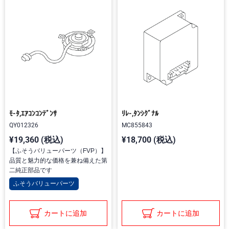
ﾓ-ﾀ,ｴｱｺﾝｺﾝﾃﾞﾝｻ
ﾘﾚ-,ﾀﾝｼｸﾞﾅﾙ
QY012326
MC855843
¥19,360 (税込)
¥18,700 (税込)
【ふそうバリューパーツ（FVP）】
品質と魅力的な価格を兼ね備えた第
二純正部品です
ふそうバリューパーツ
カートに追加
カートに追加