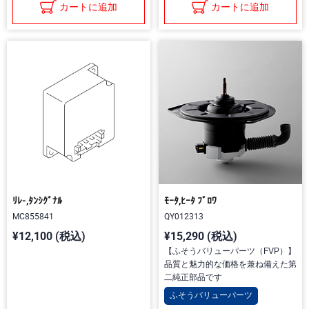
カートに追加
カートに追加
ﾘﾚ-,ﾀﾝｼｸﾞﾅﾙ
ﾓｰﾀ,ﾋｰﾀ ﾌﾞﾛﾜ
MC855841
QY012313
¥12,100 (税込)
¥15,290 (税込)
【ふそうバリューパーツ（FVP）】
品質と魅力的な価格を兼ね備えた第
二純正部品です
ふそうバリューパーツ