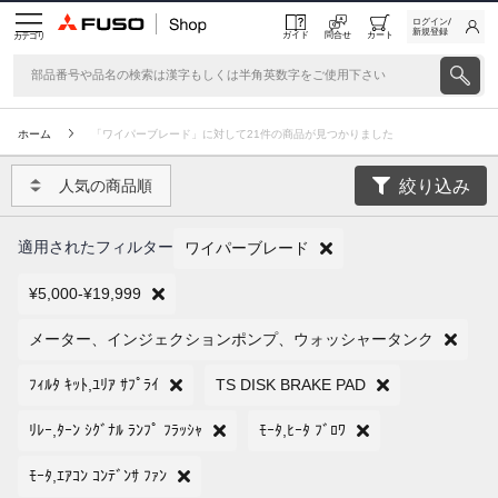
ログイン/
新規登録
ガイド
問合せ
カート
カテゴリ
ホーム
「ワイパーブレード」に対して21件の商品が見つかりました
絞り込み
人気の商品順
適用されたフィルター
ワイパーブレード
¥5,000-¥19,999
メーター、インジェクションポンプ、ウォッシャータンク
ﾌｨﾙﾀ ｷｯﾄ,ﾕﾘｱ ｻﾌﾟﾗｲ
TS DISK BRAKE PAD
ﾘﾚｰ,ﾀｰﾝ ｼｸﾞﾅﾙ ﾗﾝﾌﾟ ﾌﾗｯｼｬ
ﾓｰﾀ,ﾋｰﾀ ﾌﾞﾛﾜ
ﾓｰﾀ,ｴｱｺﾝ ｺﾝﾃﾞﾝｻ ﾌｧﾝ