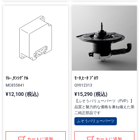
ﾘﾚ-,ﾀﾝｼｸﾞﾅﾙ
ﾓｰﾀ,ﾋｰﾀ ﾌﾞﾛﾜ
MC855841
QY012313
¥12,100 (税込)
¥15,290 (税込)
【ふそうバリューパーツ（FVP）】
品質と魅力的な価格を兼ね備えた第
二純正部品です
ふそうバリューパーツ
カートに追加
カートに追加