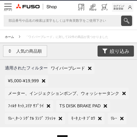
ログイン/
新規登録
ガイド
問合せ
カート
カテゴリ
ホーム
「ワイパーブレード」に対して22件の商品が見つかりました
絞り込み
人気の商品順
適用されたフィルター
ワイパーブレード
¥5,000-¥19,999
メーター、インジェクションポンプ、ウォッシャータンク
ﾌｨﾙﾀ ｷｯﾄ,ﾕﾘｱ ｻﾌﾟﾗｲ
TS DISK BRAKE PAD
ﾘﾚｰ,ﾀｰﾝ ｼｸﾞﾅﾙ ﾗﾝﾌﾟ ﾌﾗｯｼｬ
ﾓｰﾀ,ﾋｰﾀ ﾌﾞﾛﾜ
ﾘﾚｰ