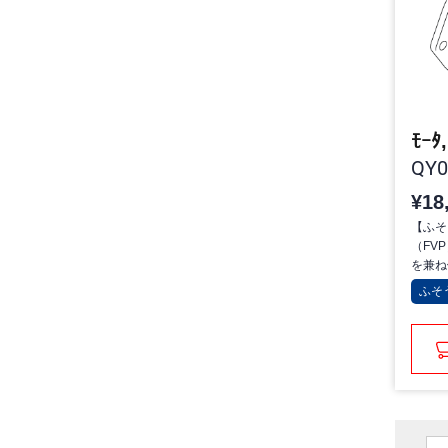
ﾓｰﾀ
QY0
¥18
【ふそ
（FV
を兼ね
ふそ