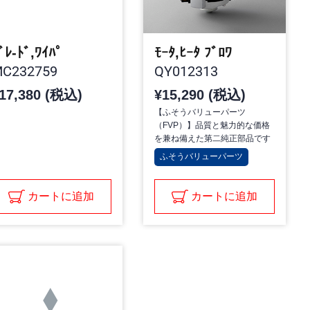
ﾞﾚ-ﾄﾞ,ﾜｲﾊﾟ
ﾓｰﾀ,ﾋｰﾀ ﾌﾞﾛﾜ
C232759
QY012313
17,380 (税込)
¥15,290 (税込)
【ふそうバリューパーツ
（FVP）】品質と魅力的な価格
を兼ね備えた第二純正部品です
ふそうバリューパーツ
カートに追加
カートに追加