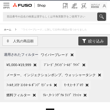
ログイン/
新規登録
ガイド
問合せ
カート
カテゴリ
ホーム
「ワイパーブレード」に対して22件の商品が見つかりました
絞り込み
人気の商品順
適用されたフィルター
ワイパーブレード
¥5,000-¥19,999
ﾌﾞﾚｰﾄﾞ,ｳｲﾝﾄﾞｼｰﾙﾄﾞ ﾜｲﾊﾟ
メーター、インジェクションポンプ、ウォッシャータンク
ﾌｨﾙﾀ,ﾕﾘｱ ｺﾝﾄﾛｰﾙ ﾎﾟﾝﾌﾟ ﾓｼﾞｭｰﾙ
ﾓｰﾀ,ﾋｰﾀ ﾌﾞﾛﾜ
燃料フィルター
ﾘﾚｰ,ﾀｰﾝ ｼｸﾞﾅﾙ ﾗﾝﾌﾟ ﾌﾗｯｼｬ