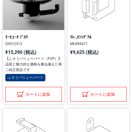
ﾓｰﾀ,ﾋｰﾀ ﾌﾞﾛﾜ
ﾘﾚ-,ﾀﾝｼｸﾞﾅﾙ
QY012313
MC899471
¥15,290 (税込)
¥9,625 (税込)
【ふそうバリューパーツ（FVP）】
品質と魅力的な価格を兼ね備えた第
二純正部品です
ふそうバリューパーツ
カートに追加
カートに追加