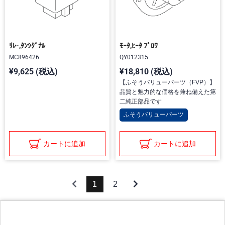
ﾘﾚ-,ﾀﾝｼｸﾞﾅﾙ
ﾓｰﾀ,ﾋｰﾀ ﾌﾞﾛﾜ
MC896426
QY012315
¥9,625 (税込)
¥18,810 (税込)
【ふそうバリューパーツ（FVP）】
品質と魅力的な価格を兼ね備えた第
二純正部品です
ふそうバリューパーツ
カートに追加
カートに追加
1
2