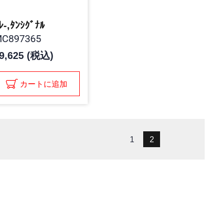
ﾚ-,ﾀﾝｼｸﾞﾅﾙ
C897365
9,625 (税込)
カートに追加
1
2