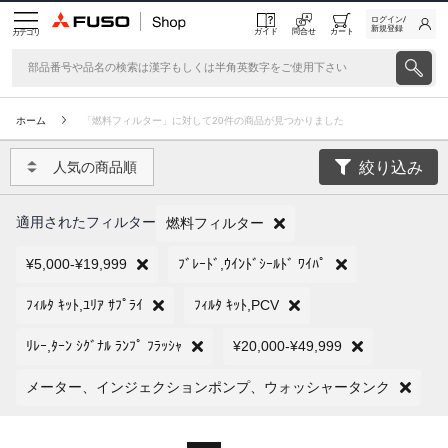
ログイン/
新規登録
ガイド
問合せ
カート
カテゴリ
ホーム
「燃料フィルター」に対して20件の商品が見つかりました
絞り込み
人気の商品順
適用されたフィルター
燃料フィルター
¥5,000-¥19,999
ﾌﾞﾚｰﾄﾞ,ｳｲﾝﾄﾞｼｰﾙﾄﾞ ﾜｲﾊﾟ
ﾌｨﾙﾀ ｷｯﾄ,ﾕﾘｱ ｻﾌﾟﾗｲ
ﾌｨﾙﾀ ｷｯﾄ,PCV
ﾘﾚｰ,ﾀｰﾝ ｼｸﾞﾅﾙ ﾗﾝﾌﾟ ﾌﾗｯｼｬ
¥20,000-¥49,999
メーター、インジェクションポンプ、ウォッシャータンク