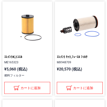
ｴﾚﾒﾝﾄK,ﾋﾕｴﾙ
ｴﾚﾒﾝﾄ ｷｯﾄ,ﾌｭｰｴﾙ ﾌｨﾙﾀ
ME165323
MX948709
¥5,060 (税込)
¥20,570 (税込)
燃料フィルター
カートに追加
カートに追加