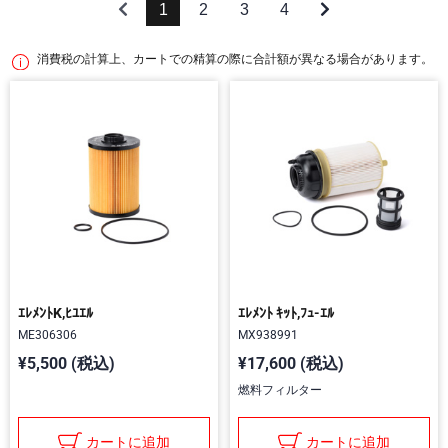
1
2
3
4
消費税の計算上、カートでの精算の際に合計額が異なる場合があります。
ｴﾚﾒﾝﾄK,ﾋﾕｴﾙ
ｴﾚﾒﾝﾄ ｷｯﾄ,ﾌｭ-ｴﾙ
ME306306
MX938991
¥5,500 (税込)
¥17,600 (税込)
燃料フィルター
カートに追加
カートに追加