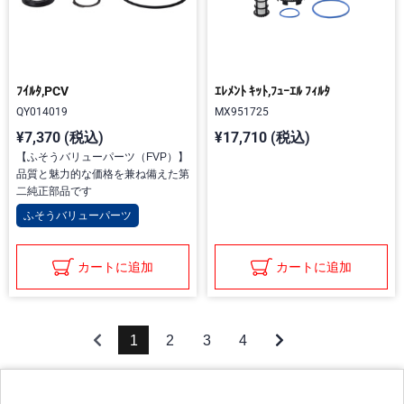
ﾌｲﾙﾀ,PCV
ｴﾚﾒﾝﾄ ｷｯﾄ,ﾌｭｰｴﾙ ﾌｨﾙﾀ
QY014019
MX951725
¥7,370 (税込)
¥17,710 (税込)
【ふそうバリューパーツ（FVP）】
品質と魅力的な価格を兼ね備えた第
二純正部品です
ふそうバリューパーツ
カートに追加
カートに追加
1
2
3
4