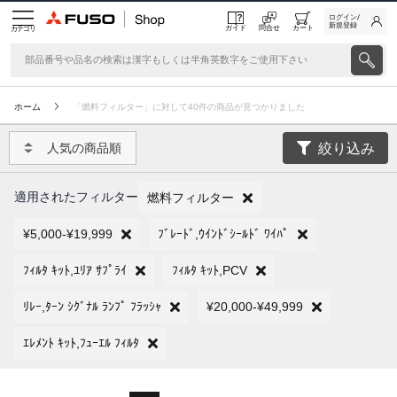
ログイン/
新規登録
ガイド
問合せ
カート
カテゴリ
ホーム
「燃料フィルター」に対して40件の商品が見つかりました
絞り込み
人気の商品順
適用されたフィルター
燃料フィルター
¥5,000-¥19,999
ﾌﾞﾚｰﾄﾞ,ｳｲﾝﾄﾞｼｰﾙﾄﾞ ﾜｲﾊﾟ
ﾌｨﾙﾀ ｷｯﾄ,ﾕﾘｱ ｻﾌﾟﾗｲ
ﾌｨﾙﾀ ｷｯﾄ,PCV
ﾘﾚｰ,ﾀｰﾝ ｼｸﾞﾅﾙ ﾗﾝﾌﾟ ﾌﾗｯｼｬ
¥20,000-¥49,999
ｴﾚﾒﾝﾄ ｷｯﾄ,ﾌｭｰｴﾙ ﾌｨﾙﾀ