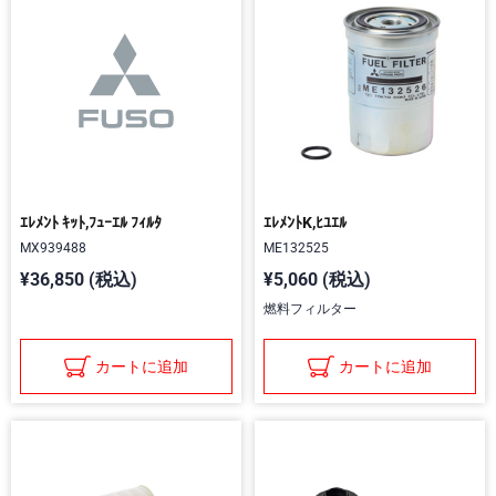
ｴﾚﾒﾝﾄ ｷｯﾄ,ﾌｭｰｴﾙ ﾌｨﾙﾀ
ｴﾚﾒﾝﾄK,ﾋﾕｴﾙ
MX939488
ME132525
¥36,850 (税込)
¥5,060 (税込)
燃料フィルター
カートに追加
カートに追加