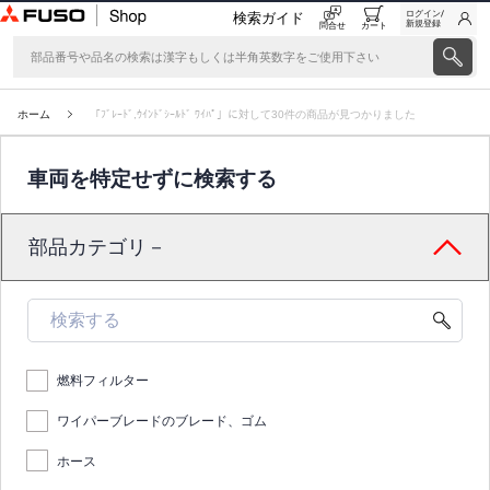
ログイン/
検索ガイド
新規登録
問合せ
カート
ホーム
「ﾌﾞﾚｰﾄﾞ,ｳｲﾝﾄﾞｼｰﾙﾄﾞ ﾜｲﾊﾟ」に対して30件の商品が見つかりました
車両を特定せずに検索する
部品カテゴリ－
燃料フィルター
ワイパーブレードのブレード、ゴム
ホース