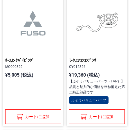
ﾎ-ｽ,ﾋ-ﾀﾊﾟｲﾋﾟﾝｸﾞ
ﾓ-ﾀ,ｴｱｺﾝｺﾝﾃﾞﾝｻ
MC000829
QY012326
¥5,005 (税込)
¥19,360 (税込)
【ふそうバリューパーツ（FVP）】
品質と魅力的な価格を兼ね備えた第
二純正部品です
ふそうバリューパーツ
カートに追加
カートに追加