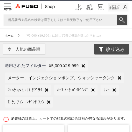
ログイン/
新規登録
ガイド
問合せ
カート
カテゴリ
ホーム
「¥5,000-¥19,999」に対して5件の商品が見つかりました
絞り込み
人気の商品順
適用されたフィルター
¥5,000-¥19,999
メーター、インジェクションポンプ、ウォッシャータンク
ﾌｨﾙﾀ ｷｯﾄ,ﾕﾘｱ ｻﾌﾟﾗｲ
ﾎｰｽ,ﾋｰﾀ ﾊﾟｲﾋﾟﾝｸﾞ
ﾘﾚｰ
ﾓｰﾀ,ｴｱｺﾝ ｺﾝﾃﾞﾝｻ ﾌｧﾝ
消費税の計算上、カートでの精算の際に合計額が異なる場合があります。