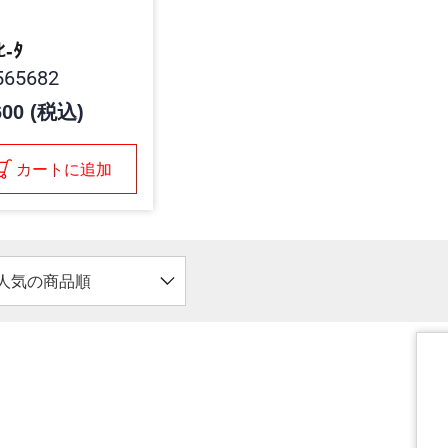
ﾋ-ﾀ
65682
600 (税込)
カートに追加
人気の商品順