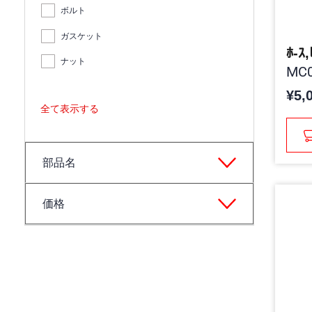
ボルト
ガスケット
ﾎ-ｽ
ナット
MC0
¥5,
全て表示する
部品名
価格