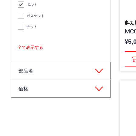
ボルト
ガスケット
ﾎ-ｽ
ナット
MC0
¥5,
全て表示する
部品名
価格