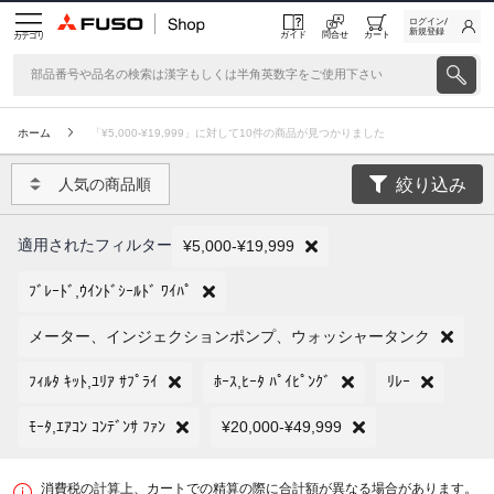
ログイン/
新規登録
ガイド
問合せ
カート
カテゴリ
ホーム
「¥5,000-¥19,999」に対して10件の商品が見つかりました
絞り込み
人気の商品順
適用されたフィルター
¥5,000-¥19,999
ﾌﾞﾚｰﾄﾞ,ｳｲﾝﾄﾞｼｰﾙﾄﾞ ﾜｲﾊﾟ
メーター、インジェクションポンプ、ウォッシャータンク
ﾌｨﾙﾀ ｷｯﾄ,ﾕﾘｱ ｻﾌﾟﾗｲ
ﾎｰｽ,ﾋｰﾀ ﾊﾟｲﾋﾟﾝｸﾞ
ﾘﾚｰ
ﾓｰﾀ,ｴｱｺﾝ ｺﾝﾃﾞﾝｻ ﾌｧﾝ
¥20,000-¥49,999
消費税の計算上、カートでの精算の際に合計額が異なる場合があります。