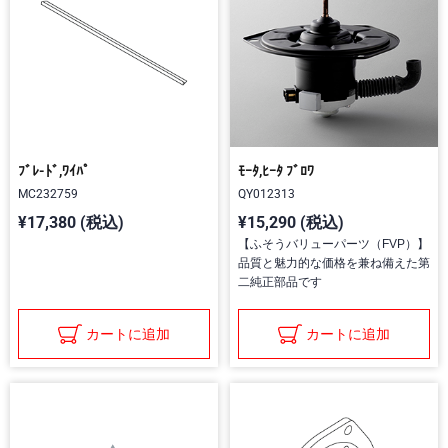
ﾌﾞﾚ-ﾄﾞ,ﾜｲﾊﾟ
ﾓｰﾀ,ﾋｰﾀ ﾌﾞﾛﾜ
MC232759
QY012313
¥17,380 (税込)
¥15,290 (税込)
【ふそうバリューパーツ（FVP）】
品質と魅力的な価格を兼ね備えた第
二純正部品です
カートに追加
カートに追加