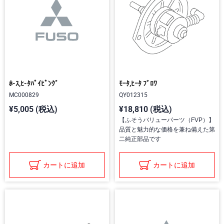
ﾎ-ｽ,ﾋ-ﾀﾊﾟｲﾋﾟﾝｸﾞ
ﾓｰﾀ,ﾋｰﾀ ﾌﾞﾛﾜ
MC000829
QY012315
¥5,005 (税込)
¥18,810 (税込)
【ふそうバリューパーツ（FVP）】
品質と魅力的な価格を兼ね備えた第
二純正部品です
カートに追加
カートに追加