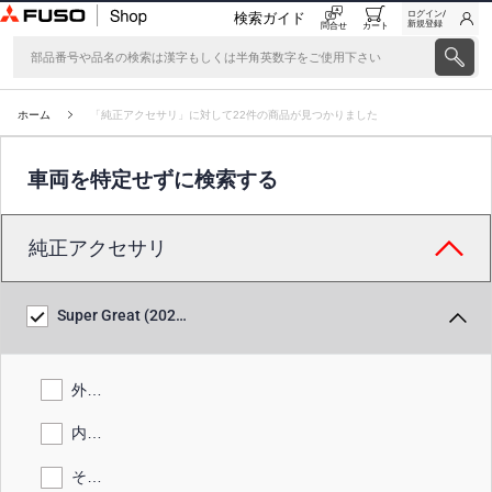
ログイン/
検索ガイド
新規登録
問合せ
カート
ホーム
「純正アクセサリ」に対して22件の商品が見つかりました
車両を特定せずに検索する
純正アクセサリ
Super Great (2024-)
外装品
内装品
その他