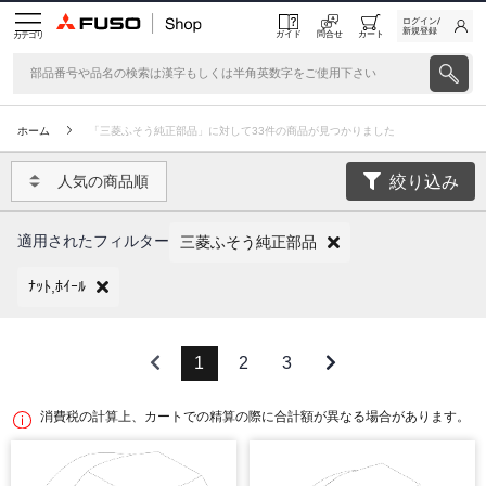
ログイン/
新規登録
ガイド
問合せ
カート
カテゴリ
ホーム
「三菱ふそう純正部品」に対して33件の商品が見つかりました
絞り込み
人気の商品順
適用されたフィルター
三菱ふそう純正部品
ﾅｯﾄ,ﾎｲｰﾙ
1
2
3
消費税の計算上、カートでの精算の際に合計額が異なる場合があります。