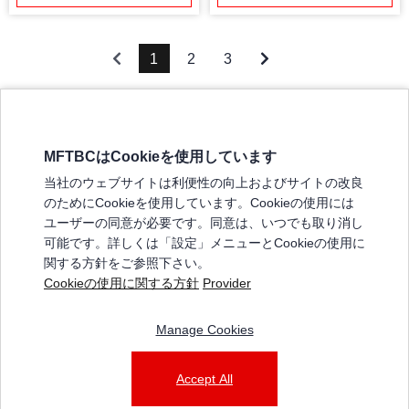
1
2
3
MFTBCはCookieを使用しています
三菱ふそうホームページ
当社のウェブサイトは利便性の向上およびサイトの改良
弊社の製品について
のためにCookieを使用しています。Cookieの使用には
販売店リスト
ユーザーの同意が必要です。同意は、いつでも取り消し
登録
可能です。詳しくは「設定」メニューとCookieの使用に
関する方針をご参照下さい。
よくある質問 / お問い合わせ
Cookieの使用に関する方針
Provider
特定商取引法に基づく表記
Manage Cookies
三菱ふそうショップ_利用規約
ご利用に関して
個人情報保護についての方針
Accept All
© 2025 Mitsubishi Fuso Truck and Bus Corporation. All rights reserved.