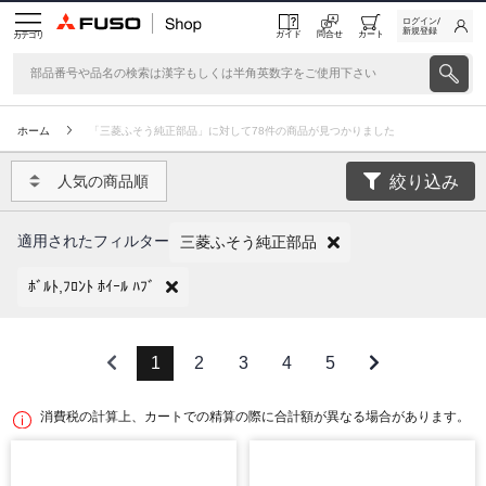
ログイン/
新規登録
ガイド
問合せ
カート
カテゴリ
ホーム
「三菱ふそう純正部品」に対して78件の商品が見つかりました
絞り込み
人気の商品順
適用されたフィルター
三菱ふそう純正部品
ﾎﾞﾙﾄ,ﾌﾛﾝﾄ ﾎｲｰﾙ ﾊﾌﾞ
1
2
3
4
5
消費税の計算上、カートでの精算の際に合計額が異なる場合があります。