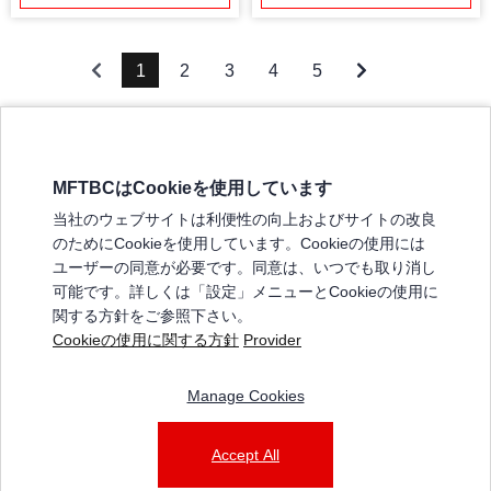
1
2
3
4
5
MFTBCはCookieを使用しています
三菱ふそうホームページ
当社のウェブサイトは利便性の向上およびサイトの改良
弊社の製品について
のためにCookieを使用しています。Cookieの使用には
販売店リスト
ユーザーの同意が必要です。同意は、いつでも取り消し
登録
可能です。詳しくは「設定」メニューとCookieの使用に
関する方針をご参照下さい。
よくある質問 / お問い合わせ
Cookieの使用に関する方針
Provider
特定商取引法に基づく表記
Manage Cookies
三菱ふそうショップ_利用規約
ご利用に関して
個人情報保護についての方針
Accept All
© 2025 Mitsubishi Fuso Truck and Bus Corporation. All rights reserved.