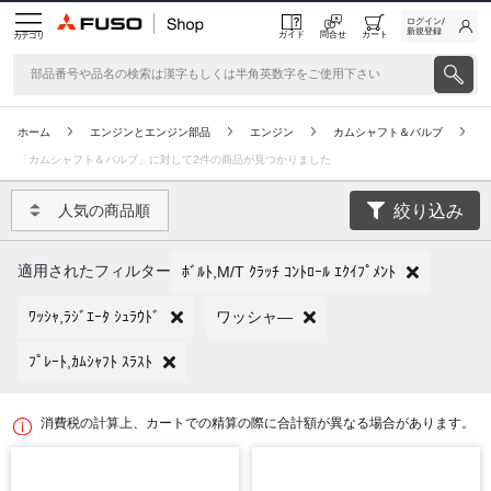
ログイン/
新規登録
ガイド
問合せ
カート
カテゴリ
ホーム
エンジンとエンジン部品
エンジン
カムシャフト＆バルブ
「カムシャフト＆バルブ」に対して2件の商品が見つかりました
絞り込み
人気の商品順
適用されたフィルター
ﾎﾞﾙﾄ,M/T ｸﾗｯﾁ ｺﾝﾄﾛｰﾙ ｴｸｲﾌﾟﾒﾝﾄ
ﾜｯｼｬ,ﾗｼﾞｴｰﾀ ｼｭﾗｳﾄﾞ
ワッシャ―
ﾌﾟﾚｰﾄ,ｶﾑｼｬﾌﾄ ｽﾗｽﾄ
消費税の計算上、カートでの精算の際に合計額が異なる場合があります。