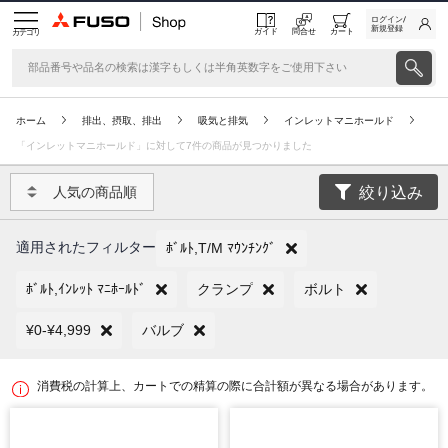
ログイン/
新規登録
ガイド
問合せ
カート
カテゴリ
ホーム
排出、摂取、排出
吸気と排気
インレットマニホールド
「インレットマニホールド」に対して7件の商品が見つかりました
絞り込み
人気の商品順
適用されたフィルター
ﾎﾞﾙﾄ,T/M ﾏｳﾝﾁﾝｸﾞ
ﾎﾞﾙﾄ,ｲﾝﾚｯﾄ ﾏﾆﾎｰﾙﾄﾞ
クランプ
ボルト
¥0-¥4,999
バルブ
消費税の計算上、カートでの精算の際に合計額が異なる場合があります。