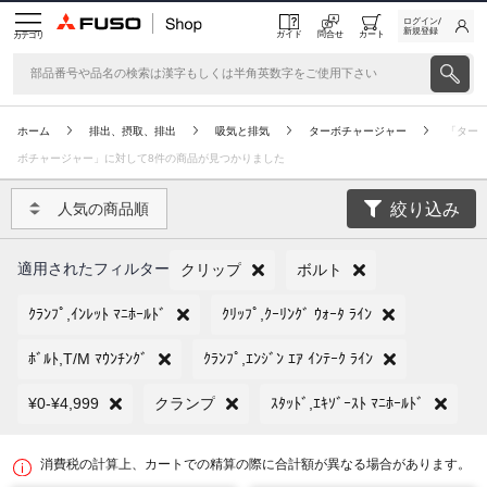
ログイン/
新規登録
ガイド
問合せ
カート
カテゴリ
ホーム
排出、摂取、排出
吸気と排気
ターボチャージャー
「ター
ボチャージャー」に対して8件の商品が見つかりました
絞り込み
人気の商品順
適用されたフィルター
クリップ
ボルト
ｸﾗﾝﾌﾟ,ｲﾝﾚｯﾄ ﾏﾆﾎｰﾙﾄﾞ
ｸﾘｯﾌﾟ,ｸｰﾘﾝｸﾞ ｳｫｰﾀ ﾗｲﾝ
ﾎﾞﾙﾄ,T/M ﾏｳﾝﾁﾝｸﾞ
ｸﾗﾝﾌﾟ,ｴﾝｼﾞﾝ ｴｱ ｲﾝﾃｰｸ ﾗｲﾝ
¥0-¥4,999
クランプ
ｽﾀｯﾄﾞ,ｴｷｿﾞｰｽﾄ ﾏﾆﾎｰﾙﾄﾞ
消費税の計算上、カートでの精算の際に合計額が異なる場合があります。