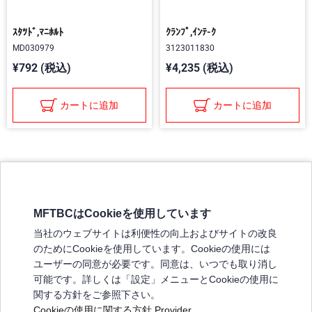
ｽﾀﾂﾄﾞ,ﾏﾆﾎﾙﾄ
ｸﾗﾝﾌﾟ,ｲﾝﾃ-ｸ
MD030979
3123011830
¥792 (税込)
¥4,235 (税込)
カートに追加
カートに追加
MFTBCはCookieを使用しています
三菱ふそうホームページ
当社のウェブサイトは利便性の向上およびサイトの改良
弊社の製品について
のためにCookieを使用しています。Cookieの使用には
販売店リスト
ユーザーの同意が必要です。同意は、いつでも取り消し
登録
可能です。詳しくは「設定」メニューとCookieの使用に
関する方針をご参照下さい。
よくある質問 / お問い合わせ
Cookieの使用に関する方針
Provider