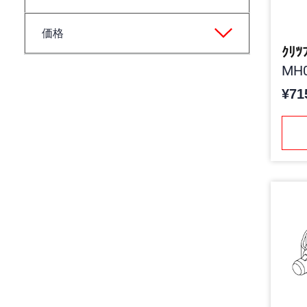
価格
ｸﾘﾂ
MH0
¥71