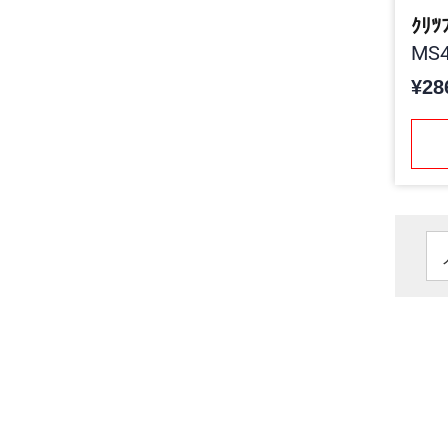
ｸﾘﾂ
MS4
¥28