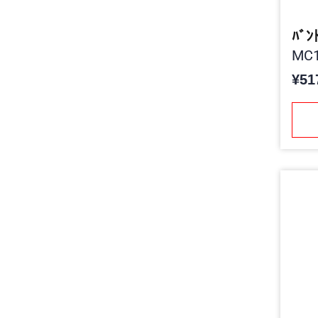
ﾊﾞﾝ
MC1
¥51