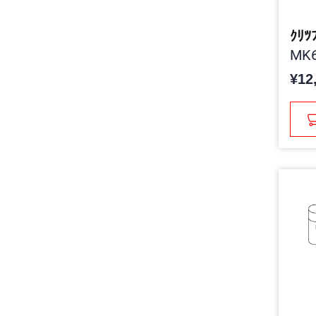
ｸﾘﾂ
MK6
¥12