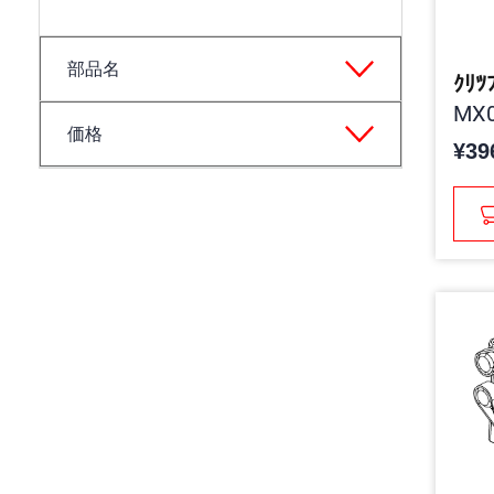
部品名
ｸﾘﾂ
MX0
価格
¥39