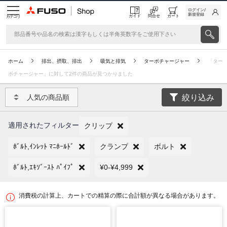
ログイン/
新規登録
ガイド
問合せ
カート
カテゴリ
ホーム
排出、摂取、排出
吸気と排気
ターボチャージャー
「ター
ボチャージャー」に対して2件の商品が見つかりました
絞り込み
人気の商品順
適用されたフィルター
クリップ
ﾎﾞﾙﾄ,ｲﾝﾚｯﾄ ﾏﾆﾎｰﾙﾄﾞ
クランプ
ボルト
ﾎﾞﾙﾄ,ｴｷｿﾞｰｽﾄ ﾊﾟｲﾌﾟ
¥0-¥4,999
消費税の計算上、カートでの精算の際に合計額が異なる場合があります。