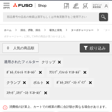
ログイン/
新規登録
ガイド
問合せ
カート
カテゴリ
ホーム
排出、摂取、排出
吸気と排気
ターボチャージャー
「ター
ボチャージャー」に対して6件の商品が見つかりました
絞り込み
人気の商品順
適用されたフィルター
クリップ
ﾎﾞﾙﾄ,ｲﾝﾚｯﾄ ﾏﾆﾎｰﾙﾄﾞ
ｸﾗﾝﾌﾟ,ｲﾝﾚｯﾄ ﾏﾆﾎｰﾙﾄﾞ
クランプ
ボルト
ﾎﾞﾙﾄ,ｴｷｿﾞｰｽﾄ ﾊﾟｲﾌﾟ
ｽﾀｯﾄﾞ,ｴｷｿﾞｰｽﾄ ﾏﾆﾎｰﾙﾄﾞ
消費税の計算上、カートでの精算の際に合計額が異なる場合があります。