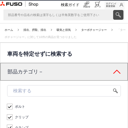
ログイン/
検索ガイド
新規登録
問合せ
カート
ホーム
排出、摂取、排出
吸気と排気
ターボチャージャー
「ター
ボチャージャー」に対して10件の商品が見つかりました
車両を特定せずに検索する
部品カテゴリ－
ボルト
クリップ
クランプ