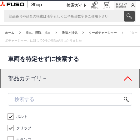
ログイン/
検索ガイド
新規登録
問合せ
カート
ホーム
排出、摂取、排出
吸気と排気
ターボチャージャー
「ター
ボチャージャー」に対して6件の商品が見つかりました
車両を特定せずに検索する
部品カテゴリ－
ボルト
クリップ
クランプ