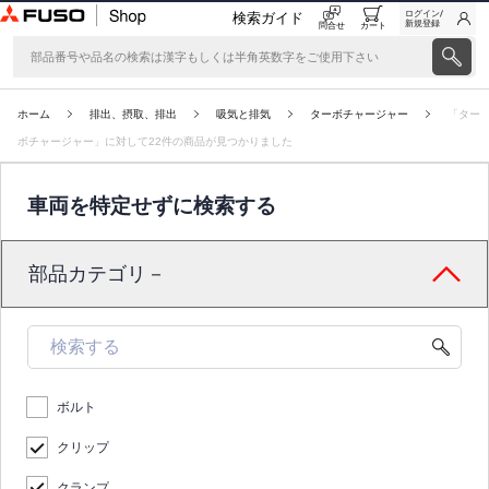
ログイン/
検索ガイド
新規登録
問合せ
カート
ホーム
排出、摂取、排出
吸気と排気
ターボチャージャー
「ター
ボチャージャー」に対して22件の商品が見つかりました
車両を特定せずに検索する
部品カテゴリ－
ボルト
クリップ
クランプ