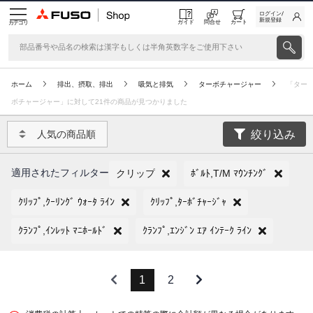
ログイン/
新規登録
ガイド
問合せ
カート
カテゴリ
ホーム
排出、摂取、排出
吸気と排気
ターボチャージャー
「ター
ボチャージャー」に対して21件の商品が見つかりました
絞り込み
人気の商品順
適用されたフィルター
クリップ
ﾎﾞﾙﾄ,T/M ﾏｳﾝﾁﾝｸﾞ
ｸﾘｯﾌﾟ,ｸｰﾘﾝｸﾞ ｳｫｰﾀ ﾗｲﾝ
ｸﾘｯﾌﾟ,ﾀｰﾎﾞﾁｬｰｼﾞｬ
ｸﾗﾝﾌﾟ,ｲﾝﾚｯﾄ ﾏﾆﾎｰﾙﾄﾞ
ｸﾗﾝﾌﾟ,ｴﾝｼﾞﾝ ｴｱ ｲﾝﾃｰｸ ﾗｲﾝ
1
2