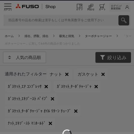
ログイン/
新規登録
ガイド
問合せ
カート
カテゴリ
ホーム
排出、摂取、排出
吸気と排気
ターボチャージャー
「ター
ボチャージャー」に対して44件の商品が見つかりました
絞り込み
人気の商品順
適用されたフィルター
ナット
ガスケット
ｶﾞｽｹｯﾄ,ｴｱ ｺﾝﾌﾟﾚｯｻ
ｶﾞｽｹｯﾄ,ﾀｰﾎﾞﾁｬｰｼﾞｬ
ｶﾞｽｹｯﾄ,ｴｷｿﾞｰｽﾄ ﾊﾟｲﾌﾟ
ｶﾞｽｹｯﾄ,ﾀｰﾎﾞﾁｬｰｼﾞｬ ｵｲﾙ ﾘﾀｰﾝ ﾁｭｰﾌﾞ
ﾅｯﾄ,ｴｷｿﾞｰｽﾄ ﾏﾆﾎｰﾙﾄﾞ
Loading...