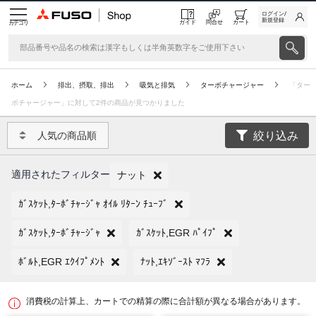
ログイン/
新規登録
ガイド
問合せ
カート
カテゴリ
ホーム
排出、摂取、排出
吸気と排気
ターボチャージャー
「ター
ボチャージャー」に対して2件の商品が見つかりました
絞り込み
人気の商品順
適用されたフィルター
ナット
ｶﾞｽｹｯﾄ,ﾀｰﾎﾞﾁｬｰｼﾞｬ ｵｲﾙ ﾘﾀｰﾝ ﾁｭｰﾌﾞ
ｶﾞｽｹｯﾄ,ﾀｰﾎﾞﾁｬｰｼﾞｬ
ｶﾞｽｹｯﾄ,EGR ﾊﾟｲﾌﾟ
ﾎﾞﾙﾄ,EGR ｴｸｲﾌﾟﾒﾝﾄ
ﾅｯﾄ,ｴｷｿﾞｰｽﾄ ﾏﾌﾗ
消費税の計算上、カートでの精算の際に合計額が異なる場合があります。